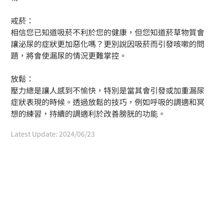
戒菸：
相信您已知道吸菸不利於您的健康，但您知道菸草物質會
讓泌尿的症狀更加惡化嗎？更別說因吸菸而引發咳嗽的問
題，將會使漏尿的情況更難掌控。
放鬆：
壓力總是讓人感到不愉快，特別是當其會引發或加重漏尿
症狀表現的時候。透過放鬆的技巧，例如呼吸的調適和冥
想的練習，持續的調適利於改善膀胱的功能。
Latest Update: 2024/06/23