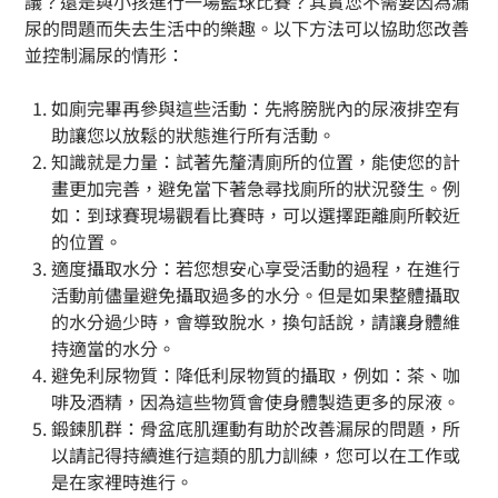
議？還是與小孩進行一場籃球比賽？其實您不需要因為漏
尿的問題而失去生活中的樂趣。以下方法可以協助您改善
並控制漏尿的情形：
如廁完畢再參與這些活動：先將膀胱內的尿液排空有
助讓您以放鬆的狀態進行所有活動。
知識就是力量：試著先釐清廁所的位置，能使您的計
畫更加完善，避免當下著急尋找廁所的狀況發生。例
如：到球賽現場觀看比賽時，可以選擇距離廁所較近
的位置。
適度攝取水分：若您想安心享受活動的過程，在進行
活動前儘量避免攝取過多的水分。但是如果整體攝取
的水分過少時，會導致脫水，換句話說，請讓身體維
持適當的水分。
避免利尿物質：降低利尿物質的攝取，例如：茶、咖
啡及酒精，因為這些物質會使身體製造更多的尿液。
鍛鍊肌群：骨盆底肌運動有助於改善漏尿的問題，所
以請記得持續進行這類的肌力訓練，您可以在工作或
是在家裡時進行。